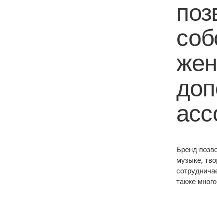
поз
соб
жен
доп
асс
Бренд позво
музыке, тво
сотруднича
также много