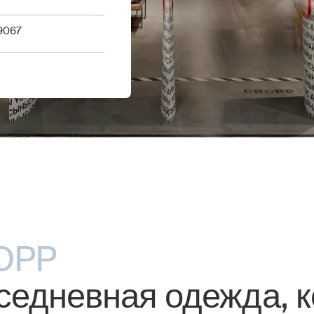
 9067
OPP
седневная одежда, к