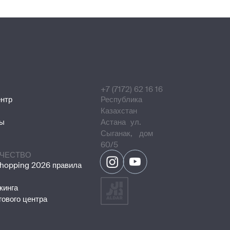
С
+7 (7172) 62 16 16
ентр
Республика
Казахстан
ты
Астана ул.
Сыганак, дом
60/5
ЧЕСТВО
opping 2026 правила
кинга
гового центра