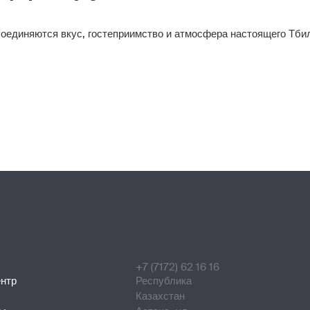
соединяются вкус, гостеприимство и атмосфера настоящего Тби
С
+7 (7172) 62 16 16
ентр
Республика
Казахстан