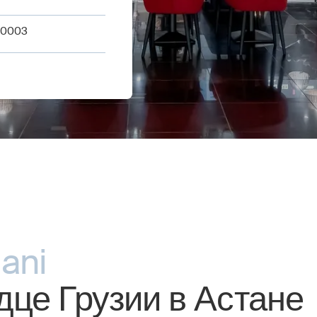
 0003
iani
дце Грузии в Астане