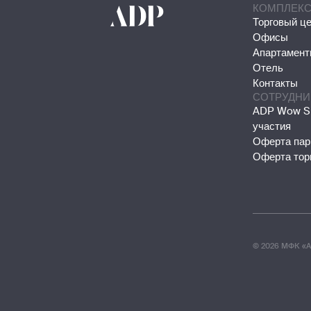
КОМПЛЕК
Торговый ц
Офисы
Апартамен
Отель
Контакты
СОТРУДНИ
ADP Wow Sh
участия
Оферта пар
Оферта тор
©
2026
МФК «A