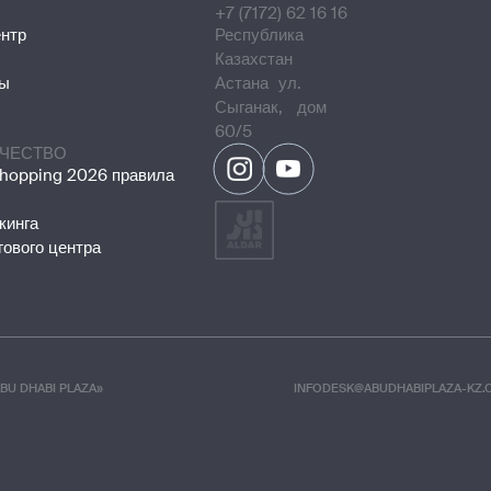
С
+7 (7172) 62 16 16
ентр
Республика
Казахстан
ты
Астана ул.
Сыганак, дом
60/5
ЧЕСТВО
opping 2026 правила
кинга
гового центра
BU DHABI PLAZA»
INFODESK@ABUDHABIPLAZA-KZ