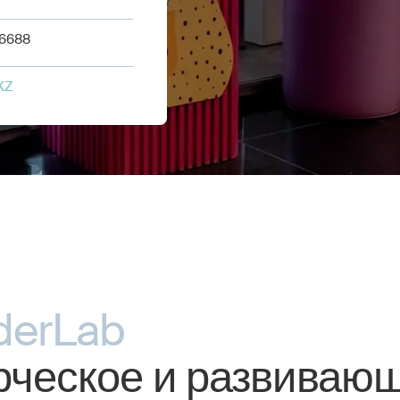
 6688
KZ
derLab
рческое и развиваю