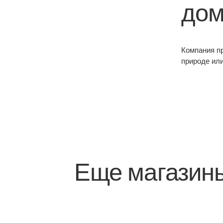
до
Компания пр
природе или
Еще магазин