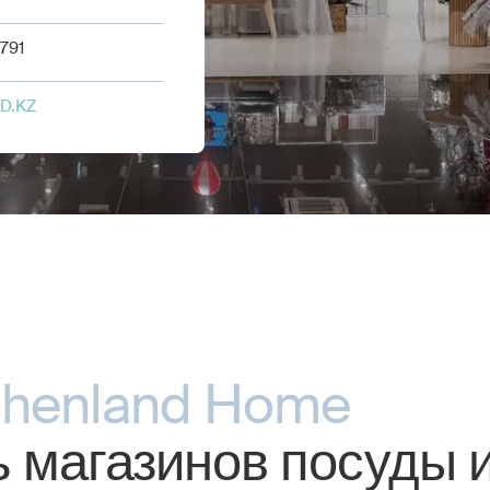
5791
D.KZ
henland Home
ь магазинов посуды 