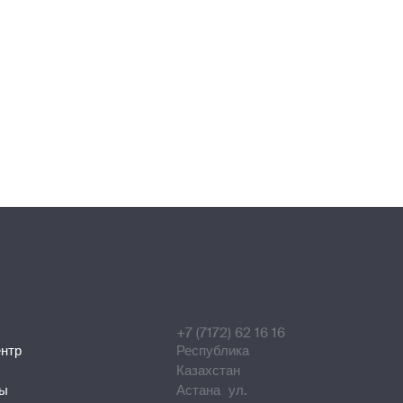
С
+7 (7172) 62 16 16
ентр
Республика
Казахстан
ты
Астана ул.